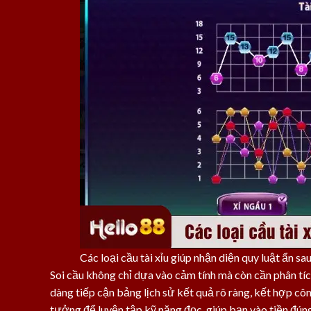
Các loại cầu tài xỉu giúp nhận diện quy luật ẩn sa
Soi cầu không chỉ dựa vào cảm tính mà còn cần phân tíc
dàng tiếp cận bảng lịch sử kết quả rõ ràng, kết hợp cô
tưởng để luyện tập kỹ năng đọc, giúp bạn vào tiền đúng