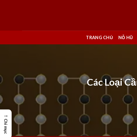
Skip
to
content
TRANG CHỦ
NỖ HŨ
Các Loại Cầ
→
Chỉ mục