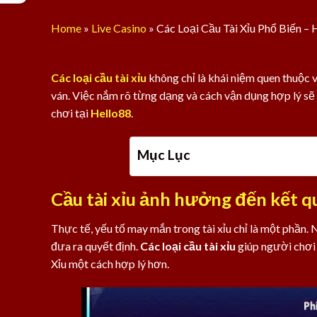
Home
»
Live Casino
»
Các Loại Cầu Tài Xỉu Phổ Biến –
Các loại cầu tài xỉu
không chỉ là khái niệm quen thuộc 
ván. Việc nắm rõ từng dạng và cách vận dụng hợp lý sẽ g
chơi tại
Hello88
.
Mục Lục
Cầu tài xỉu ảnh hưởng đến kết q
Thực tế, yếu tố may mắn trong tài xỉu chỉ là một phần.
đưa ra quyết định.
Các loại cầu tài xỉu
giúp người chơi 
Xỉu một cách hợp lý hơn.