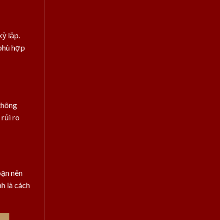
kỳ lặp.
 phù hợp
 thông
rủi ro
bạn nên
nh là cách