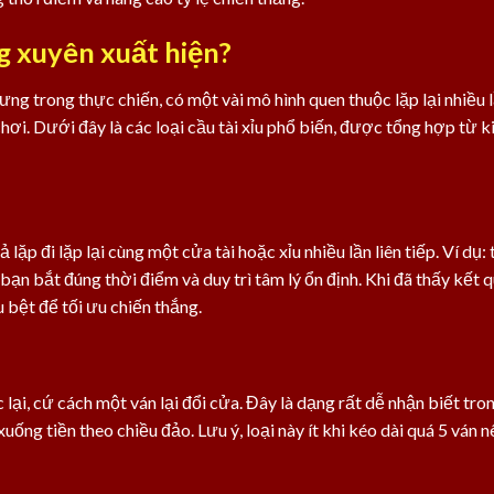
ng xuyên xuất hiện?
ng trong thực chiến, có một vài mô hình quen thuộc lặp lại nhiều
hơi. Dưới đây là các loại cầu tài xỉu phổ biến, được tổng hợp từ k
lặp đi lặp lại cùng một cửa tài hoặc xỉu nhiều lần liên tiếp. Ví dụ: tà
bạn bắt đúng thời điểm và duy trì tâm lý ổn định. Khi đã thấy kết q
 bệt để tối ưu chiến thắng.
 lại, cứ cách một ván lại đổi cửa. Đây là dạng rất dễ nhận biết tro
xuống tiền theo chiều đảo. Lưu ý, loại này ít khi kéo dài quá 5 ván 