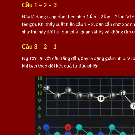
Cầu 1 – 2 – 3
Đây là dạng tăng dần theo nhịp 1 lần – 2 lần – 3 lần. Ví dụ
tên gọi. Khi thấy xuất hiện cầu 1 – 2, bạn cần chờ xác n
như thế này đòi hỏi bạn phải quan sát kỹ và không được
Cầu 3 – 2 – 1
Ngược lại với cầu tăng dần, đây là dạng giảm nhịp. Ví dụ: 
khi bạn theo dõi kết quả từ đầu phiên.