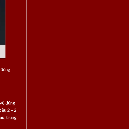
o đúng
ẽ về đúng
cầu 2 – 2
âu, trung