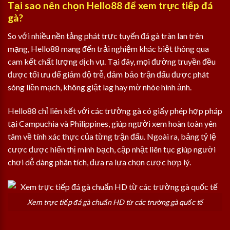
Tại sao nên chọn Hello88 để xem trực tiếp đá
gà?
So với nhiều nền tảng phát trực tuyến đá gà tràn lan trên
mạng, Hello88 mang đến trải nghiệm khác biệt thông qua
cam kết chất lượng dịch vụ. Tại đây, mọi đường truyền đều
được tối ưu để giảm độ trễ, đảm bảo trận đấu được phát
sóng liền mạch, không giật lag hay mờ nhòe hình ảnh.
Hello88 chỉ liên kết với các trường gà có giấy phép hợp pháp
tại Campuchia và Philippines, giúp người xem hoàn toàn yên
tâm về tính xác thực của từng trận đấu. Ngoài ra, bảng tỷ lệ
cược được hiển thị minh bạch, cập nhật liên tục giúp người
chơi dễ dàng phân tích, đưa ra lựa chọn cược hợp lý.
Xem trực tiếp đá gà chuẩn HD từ các trường gà quốc tế