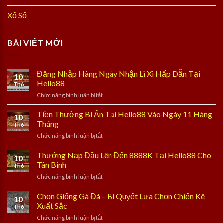
Xổ Số
BÀI VIẾT MỚI
Đăng Nhập Hàng Ngày Nhận Lì Xì Hấp Dẫn Tại
10
Hello88
Th6
ở
Chức năng bình luận bị tắt
Đăng
Nhập
Tiền Thưởng Bí Ẩn Tại Hello88 Vào Ngày 11 Hàng
10
Hàng
Tháng
Th6
Ngày
ở
Chức năng bình luận bị tắt
Nhận
Tiền
Lì
Thưởng
Thưởng Nạp Đầu Lên Đến 8888K Tại Hello88 Cho
Xì
10
Bí
Hấp
Tân Binh
Th6
Ẩn
Dẫn
ở
Chức năng bình luận bị tắt
Tại
Tại
Thưởng
Hello88
Hello88
Nạp
Chọn Giống Gà Đá – Bí Quyết Lựa Chọn Chiến Kê
Vào
10
Đầu
Ngày
Xuất Sắc
Th6
Lên
11
ở
Chức năng bình luận bị tắt
Đến
Hàng