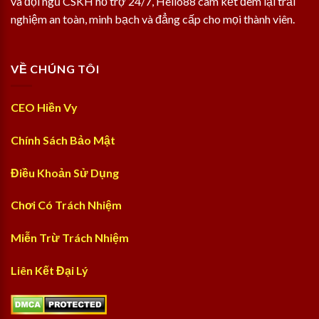
và đội ngũ CSKH hỗ trợ 24/7, Hello88 cam kết đem lại trải
nghiệm an toàn, minh bạch và đẳng cấp cho mọi thành viên.
VỀ CHÚNG TÔI
CEO Hiền Vy
Chính Sách Bảo Mật
Điều Khoản Sử Dụng
Chơi Có Trách Nhiệm
Miễn Trừ Trách Nhiệm
Liên Kết Đại Lý