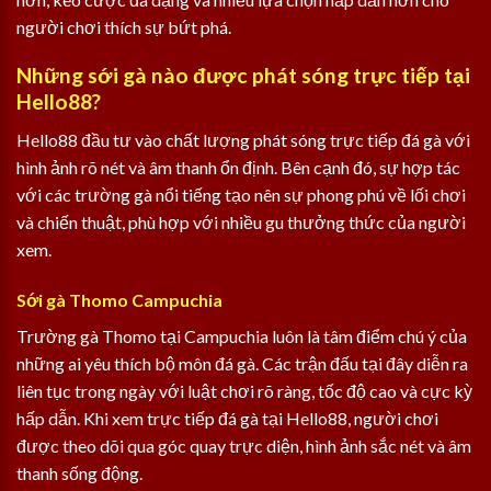
người chơi thích sự bứt phá.
Những sới gà nào được phát sóng trực tiếp tại
Hello88?
Hello88 đầu tư vào chất lượng phát sóng trực tiếp đá gà với
hình ảnh rõ nét và âm thanh ổn định. Bên cạnh đó, sự hợp tác
với các trường gà nổi tiếng tạo nên sự phong phú về lối chơi
và chiến thuật, phù hợp với nhiều gu thưởng thức của người
xem.
Sới gà Thomo Campuchia
Trường gà Thomo tại Campuchia luôn là tâm điểm chú ý của
những ai yêu thích bộ môn đá gà. Các trận đấu tại đây diễn ra
liên tục trong ngày với luật chơi rõ ràng, tốc độ cao và cực kỳ
hấp dẫn. Khi xem trực tiếp đá gà tại Hello88, người chơi
được theo dõi qua góc quay trực diện, hình ảnh sắc nét và âm
thanh sống động.