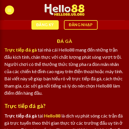
Skip
to
content
ĐĂNG KÝ
ĐĂNG NHẠP
ĐÁ GÀ
Trực tiếp đá gà
tại nhà cái Hello88 mang đến những trận
đấu kịch tính, chân thực với chất lượng phát sóng vượt trội.
Người chơi có thể thưởng thức từng pha ra đòn mãn nhãn
của các chiến kê đỉnh cao ngay trên điện thoại hoặc máy tính.
Bài viết này sẽ giúp bạn hiểu rõ về trực tiếp đá gà, cách thức
tham gia, các sới gà nổi tiếng và lý do nên chọn Hello88 làm
điểm đến hàng đầu.
Trực tiếp đá gà?
Trực tiếp đá gà
tại
Hello88
là dịch vụ phát sóng các trận đá
gà trực tuyến theo thời gian thực từ các trường đấu uy tín ở