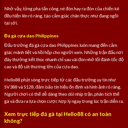
Nhờ vậy, từng pha tấn công, né đòn hay ra đòn của chiến kê
đều hiện lên rõ ràng, tạo cảm giác chân thực như đang ngồi
tại sới.
Đá gà cựa dao Philippines
Đấu trường đá gà cựa dao Philippines luôn mang đến cảm
giác mãnh liệt và hồi hộp cho người xem. Những trận đấu nơi
đây thường kết thúc nhanh chỉ sau vài đòn nhờ lối đánh tốc độ
cao và độ sát thương lớn của cựa dao.
Hello88 phát sóng trực tiếp từ các đấu trường uy tín như
SV388 và S128, đảm bảo tín hiệu ổn định và hình ảnh rõ ràng.
Người chơi có thể dễ dàng theo dõi nhịp trận, phân tích thế
gà và đưa ra lựa chọn cược hợp lý ngay trong lúc trận diễn ra.
Xem trực tiếp đá gà tại Hello88 có an toàn
không?