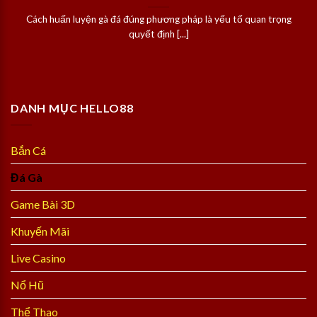
Cách huấn luyện gà đá đúng phương pháp là yếu tố quan trọng
quyết định [...]
DANH MỤC HELLO88
Bắn Cá
Đá Gà
Game Bài 3D
Khuyến Mãi
Live Casino
Nổ Hũ
Thể Thao