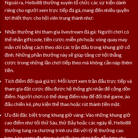
Ngoài ra, Hello88 thường xuyên tổ chức các sự kiện dành
riêng cho người xem trực tiếp đá gà, mang đến nhiều quyền
lợi thiết thực cho hội viên trung thành như:
Nhận thưởng khi tham gia livestream đá gà: Người chơi có
thể nhận giftcode, tiền cược miễn phí hoặc vòng quay may
mắn chỉ bằng cách theo dõi các trận đấu trong khung giờ cố
định. Những phần thưởng này sẽ giúp tăng cơ hội thắng
cược trong những lần chơi tiếp theo mà không cần nạp thêm
tiền.
Tích điểm đổi quà giá trị: Mỗi lượt xem trận đấu trực tiếp và
tham gia đặt cược đều được hệ thống ghi nhận để cộng dồn
điểm. Người chơi có thể dùng điểm này để đổi thẻ game, áo
đấu chiến kê, phụ kiện thể thao hoặc rút thành tiền mặt.
Ưu đãi đặc biệt trong khung giờ vàng: Vào những khung giờ
cao điểm như tối thứ Sáu, thứ Bảy hoặc các ngày lễ, Hello88
thường tung ra chương trình ưu đãi với tỷ lệ thưởng cao
hơn, kèo cược đa dạng và nhiều lựa chọn hấp dẫn hơn cho