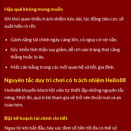
Hậu quả không mong muốn
Khi thói quen thiếu trách nhiệm kéo dài, tác động tiêu cực sẽ
xuất hiện rõ rệt:
Gánh nặng tài chính ngày càng lớn, có nguy cơ nợ nần.
Sức khỏe tinh thần suy giảm, dễ rơi vào trạng thái căng
thẳng hoặc lo âu.
Mất cân bằng trong các mối quan hệ xã hội, gia đình.
Nguyên tắc duy trì chơi có trách nhiệm Hello88
Hello88 khuyến khích hội viên tự thiết lập những nguyên tắc
riêng. Nhờ đó, quá trình tham gia sẽ trở nên thoải mái và an
toàn hơn.
Đặt kế hoạch tài chính chi tiết
Ngay từ khi bắt đầu, hãy xác định số tiền tối đa có thể sử