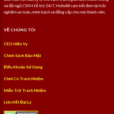
và đội ngũ CSKH hỗ trợ 24/7, Hello88 cam kết đem lại trải
nghiệm an toàn, minh bạch và đẳng cấp cho mọi thành viên.
VỀ CHÚNG TÔI
CEO Hiền Vy
Chính Sách Bảo Mật
Điều Khoản Sử Dụng
Chơi Có Trách Nhiệm
Miễn Trừ Trách Nhiệm
Liên Kết Đại Lý