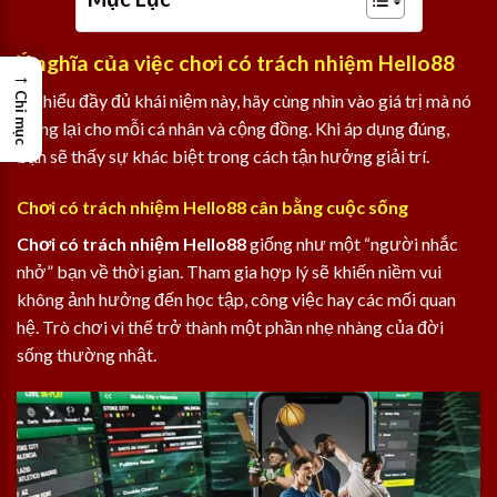
Ý nghĩa của việc chơi có trách nhiệm Hello88
→
Chỉ mục
Để hiểu đầy đủ khái niệm này, hãy cùng nhìn vào giá trị mà nó
mang lại cho mỗi cá nhân và cộng đồng. Khi áp dụng đúng,
bạn sẽ thấy sự khác biệt trong cách tận hưởng giải trí.
Chơi có trách nhiệm Hello88 cân bằng cuộc sống
Chơi có trách nhiệm Hello88
giống như một “người nhắc
nhở” bạn về thời gian. Tham gia hợp lý sẽ khiến niềm vui
không ảnh hưởng đến học tập, công việc hay các mối quan
hệ. Trò chơi vì thế trở thành một phần nhẹ nhàng của đời
sống thường nhật.