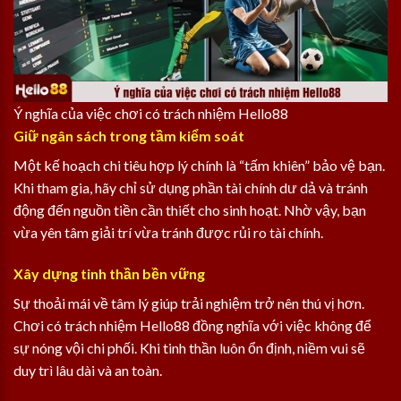
Ý nghĩa của việc chơi có trách nhiệm Hello88
Giữ ngân sách trong tầm kiểm soát
Một kế hoạch chi tiêu hợp lý chính là “tấm khiên” bảo vệ bạn.
Khi tham gia, hãy chỉ sử dụng phần tài chính dư dả và tránh
động đến nguồn tiền cần thiết cho sinh hoạt. Nhờ vậy, bạn
vừa yên tâm giải trí vừa tránh được rủi ro tài chính.
Xây dựng tinh thần bền vững
Sự thoải mái về tâm lý giúp trải nghiệm trở nên thú vị hơn.
Chơi có trách nhiệm Hello88 đồng nghĩa với việc không để
sự nóng vội chi phối. Khi tinh thần luôn ổn định, niềm vui sẽ
duy trì lâu dài và an toàn.