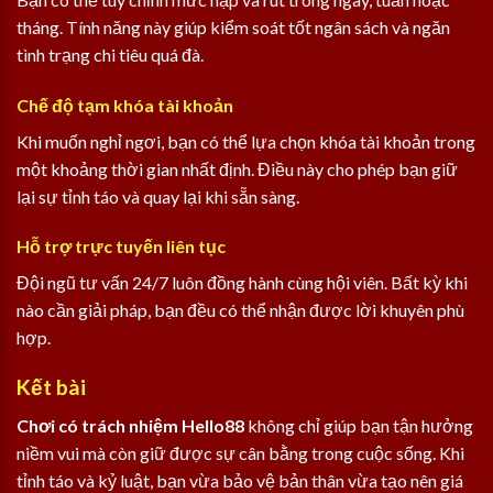
tháng. Tính năng này giúp kiểm soát tốt ngân sách và ngăn
tình trạng chi tiêu quá đà.
Chế độ tạm khóa tài khoản
Khi muốn nghỉ ngơi, bạn có thể lựa chọn khóa tài khoản trong
một khoảng thời gian nhất định. Điều này cho phép bạn giữ
lại sự tỉnh táo và quay lại khi sẵn sàng.
Hỗ trợ trực tuyến liên tục
Đội ngũ tư vấn 24/7 luôn đồng hành cùng hội viên. Bất kỳ khi
nào cần giải pháp, bạn đều có thể nhận được lời khuyên phù
hợp.
Kết bài
Chơi có trách nhiệm Hello88
không chỉ giúp bạn tận hưởng
niềm vui mà còn giữ được sự cân bằng trong cuộc sống. Khi
tỉnh táo và kỷ luật, bạn vừa bảo vệ bản thân vừa tạo nên giá