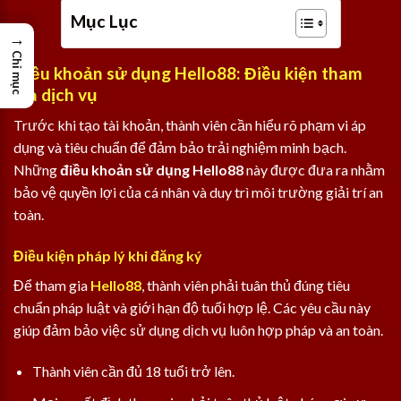
Mục Lục
→
Chỉ mục
Điều khoản sử dụng Hello88: Điều kiện tham
gia dịch vụ
Trước khi tạo tài khoản, thành viên cần hiểu rõ phạm vi áp
dụng và tiêu chuẩn để đảm bảo trải nghiệm minh bạch.
Những
điều khoản sử dụng Hello88
này được đưa ra nhằm
bảo vệ quyền lợi của cá nhân và duy trì môi trường giải trí an
toàn.
Điều kiện pháp lý khi đăng ký
Để tham gia
Hello88
, thành viên phải tuân thủ đúng tiêu
chuẩn pháp luật và giới hạn độ tuổi hợp lệ. Các yêu cầu này
giúp đảm bảo việc sử dụng dịch vụ luôn hợp pháp và an toàn.
Thành viên cần đủ 18 tuổi trở lên.