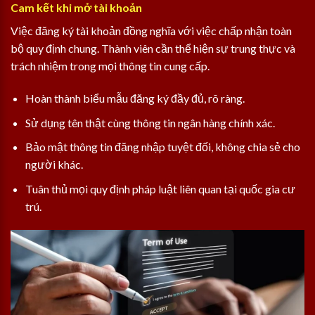
Cam kết khi mở tài khoản
Việc đăng ký tài khoản đồng nghĩa với việc chấp nhận toàn
bộ quy định chung. Thành viên cần thể hiện sự trung thực và
trách nhiệm trong mọi thông tin cung cấp.
Hoàn thành biểu mẫu đăng ký đầy đủ, rõ ràng.
Sử dụng tên thật cùng thông tin ngân hàng chính xác.
Bảo mật thông tin đăng nhập tuyệt đối, không chia sẻ cho
người khác.
Tuân thủ mọi quy định pháp luật liên quan tại quốc gia cư
trú.