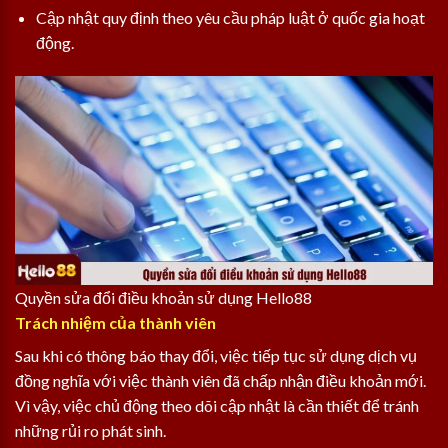
Cập nhật quy định theo yêu cầu pháp luật ở quốc gia hoạt
động.
Quyền sửa đổi điều khoản sử dụng Hello88
Trách nhiệm của thành viên
Sau khi có thông báo thay đổi, việc tiếp tục sử dụng dịch vụ
đồng nghĩa với việc thành viên đã chấp nhận điều khoản mới.
Vì vậy, việc chủ động theo dõi cập nhật là cần thiết để tránh
những rủi ro phát sinh.