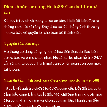
Điều khoản sử dụng Hello88: Cam kết từ nhà
cái
Để duy trì uy tín và mang lại sự an tâm, Hello88 luôn đưa ra
những cam kết rõ ràng. Đây là cơ sở để khẳng định thương
hiệu và bảo vệ quyền lợi cho toàn bộ thành viên.
Nguyên tắc bảo mật
Hệ thống áp dụng công nghệ mã hóa tiên tiến, dữ liệu luôn
được bảo vệ ở mức cao nhất. Ngoài ra, bộ phận hỗ trợ 24/7
sẵn sàng giải quyết nhanh mọi vấn đề liên quan đến bảo mật
tài khoản.
Nguyên tắc minh bạch của điều khoản sử dụng Hello88
Tất cả kết quả trò chơi đều được cung cấp bởi đối tác uy tín,
đảm bảo công bằng tuyệt đối. Mọi chương trình khuyến mãi
đều công khai, rõ ràng và không có gian lận. Thành viên đều
được hưởng quyền lợi ngang nhau.