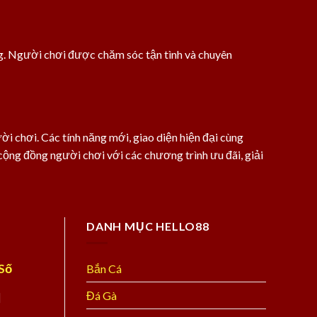
ng. Người chơi được chăm sóc tận tình và chuyên
 chơi. Các tính năng mới, giao diện hiện đại cùng
ộng đồng người chơi với các chương trình ưu đãi, giải
DANH MỤC HELLO88
 Số
Bắn Cá
Đá Gà
]