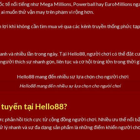
ốc tế nổi tiếng như Mega Millions, Powerball hay EuroMillions nga
g ai muốn thử vận may trên phạm vi rộng hơn.
 lợi khi không cần tìm mua vé qua các kênh truyền thống phức tạp
hanh và nhiều lần trong ngày. Tại Hello88, người chơi có thể đặt 
người thích sự nhanh gọn, liên tục và cơ hội trúng lớn trong thời g
Hello88 mang đến nhiều sự lựa chọn cho người chơi
 tuyến tại Hello88?
ợc phản hồi tích cực từ cộng đồng người chơi. Nhiều ưu thế nổi bậ
ử lý nhanh và sự đa dạng sản phẩm là những điểm khiến người chơi