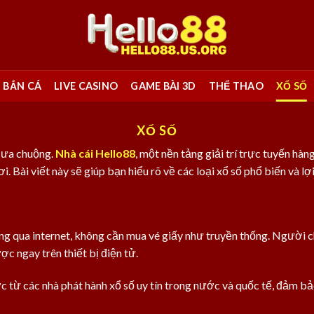
BẮN CÁ
LIVE CASINO
GAME BÀI 3D
THỂ THAO
XỔ SỐ
XỔ SỐ
 ưa chuộng.
Nhà cái Hello88
, một nền tảng giải trí trực tuyến hà
 Bài viết này sẽ giúp bạn hiểu rõ về các loại xổ số phổ biến và lợi 
ng qua internet, không cần mua vé giấy như truyền thống. Người 
ợc ngay trên thiết bị điện tử.
ực từ các nhà phát hành xổ số uy tín trong nước và quốc tế, đảm b