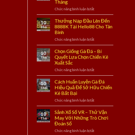
Tháng
Nhận
ở
Chức năng bình luận bị tắt
Lì
Tiền
Xì
Thưởng
Hấp
Thưởng Nạp Đầu Lên Đến
10
Bí
Dẫn
8888K Tại Hello88 Cho Tân
Th6
Ẩn
Tại
Binh
Tại
Hello88
ở
Chức năng bình luận bị tắt
Hello88
Thưởng
Vào
Nạp
Ngày
Chọn Giống Gà Đá – Bí
10
Đầu
11
Quyết Lựa Chọn Chiến Kê
Th6
Lên
Hàng
Xuất Sắc
Đến
Tháng
ở
Chức năng bình luận bị tắt
8888K
Chọn
Tại
Giống
Hello88
Cách Huấn Luyện Gà Đá
10
Gà
Cho
Hiệu Quả Để Sở Hữu Chiến
Th6
Đá
Tân
Kê Bất Bại
–
Binh
ở
Chức năng bình luận bị tắt
Bí
Cách
Quyết
Huấn
Lựa
Sảnh Xổ Số VR – Thử Vận
10
Luyện
Chọn
May Với Những Trò Chơi
Th6
Gà
Chiến
Đoán Số
Đá
Kê
ở
Chức năng bình luận bị tắt
Hiệu
Xuất