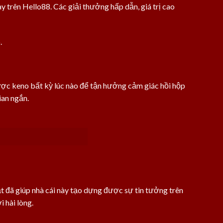
y trên Hello88. Các giải thưởng hấp dẫn, giá trị cao
.
cược keno bất kỳ lúc nào để tận hưởng cảm giác hồi hộp
ian ngắn.
t đã giúp nhà cái này tạo dựng được sự tin tưởng trên
 hài lòng.