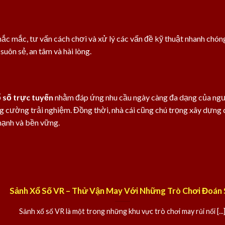
thắc mắc, tư vấn cách chơi và xử lý các vấn đề kỹ thuật nhanh chó
suôn sẻ, an tâm và hài lòng.
 số trực tuyến
nhằm đáp ứng nhu cầu ngày càng đa dạng của người
 cường trải nghiệm. Đồng thời, nhà cái cũng chú trọng xây dựng c
 mạnh và bền vững.
Sảnh Xổ Số VR – Thử Vận May Với Những Trò Chơi Đoán
Sảnh xổ số VR là một trong những khu vực trò chơi may rủi nổi [...