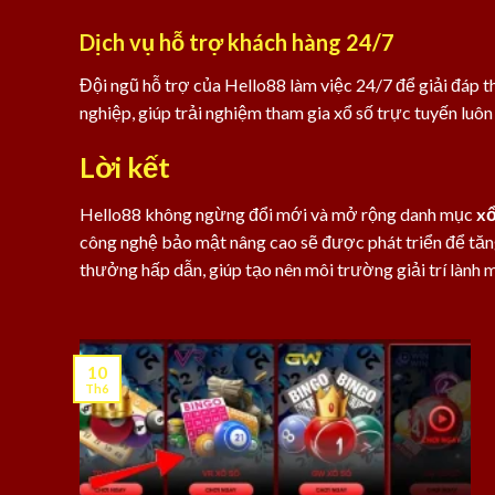
Dịch vụ hỗ trợ khách hàng 24/7
Đội ngũ hỗ trợ của Hello88 làm việc 24/7 để giải đáp 
nghiệp, giúp trải nghiệm tham gia xổ số trực tuyến luôn 
Lời kết
Hello88 không ngừng đổi mới và mở rộng danh mục
xổ
công nghệ bảo mật nâng cao sẽ được phát triển để tăng
thưởng hấp dẫn, giúp tạo nên môi trường giải trí lành
10
Th6