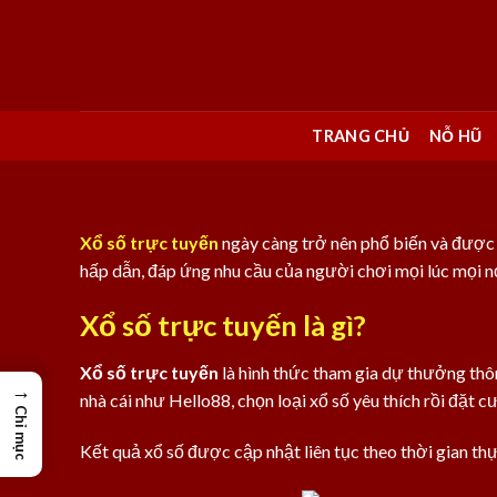
Skip
to
content
TRANG CHỦ
NỖ HŨ
Xổ số trực tuyến
ngày càng trở nên phổ biến và được
hấp dẫn, đáp ứng nhu cầu của người chơi mọi lúc mọi nơi.
Xổ số trực tuyến là gì?
Xổ số trực tuyến
là hình thức tham gia dự thưởng thô
→
nhà cái như Hello88, chọn loại xổ số yêu thích rồi đặt cư
Chỉ mục
Kết quả xổ số được cập nhật liên tục theo thời gian th