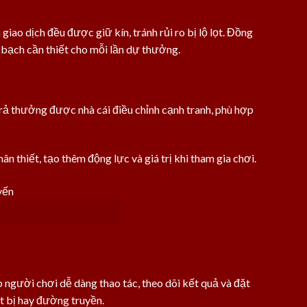
iao dịch đều được giữ kín, tránh rủi ro bị lộ lọt. Đồng
h bạch cần thiết cho mỗi lần dự thưởng.
trả thưởng được nhà cái điều chỉnh cạnh tranh, phù hợp
 thiết, tạo thêm động lực và giá trị khi tham gia chơi.
 người chơi dễ dàng thao tác, theo dõi kết quả và đặt
t bị hay đường truyền.