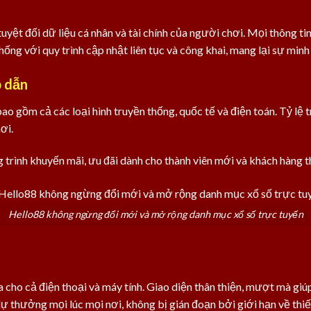
ệt đối dữ liệu cá nhân và tài chính của người chơi. Mọi thông tin g
hống với quy trình cập nhật liên tục và công khai, mang lại sự min
p dẫn
ao gồm cả các loại hình truyền thống, quốc tế và điện toán. Tỷ lệ 
ơi.
rình khuyến mãi, ưu đãi dành cho thành viên mới và khách hàng thân
Hello88 không ngừng đổi mới và mở rộng danh mục xổ số trực tuyến
cho cả điện thoại và máy tính. Giao diện thân thiện, mượt mà giúp
ự thưởng mọi lúc mọi nơi, không bị gián đoạn bởi giới hạn về thiế