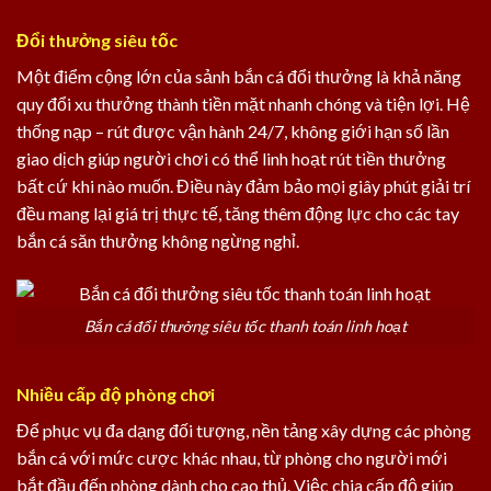
Đổi thưởng siêu tốc
Một điểm cộng lớn của sảnh bắn cá đổi thưởng là khả năng
quy đổi xu thưởng thành tiền mặt nhanh chóng và tiện lợi. Hệ
thống nạp – rút được vận hành 24/7, không giới hạn số lần
giao dịch giúp người chơi có thể linh hoạt rút tiền thưởng
bất cứ khi nào muốn. Điều này đảm bảo mọi giây phút giải trí
đều mang lại giá trị thực tế, tăng thêm động lực cho các tay
bắn cá săn thưởng không ngừng nghỉ.
Bắn cá đổi thưởng siêu tốc thanh toán linh hoạt
Nhiều cấp độ phòng chơi
Để phục vụ đa dạng đối tượng, nền tảng xây dựng các phòng
bắn cá với mức cược khác nhau, từ phòng cho người mới
bắt đầu đến phòng dành cho cao thủ. Việc chia cấp độ giúp