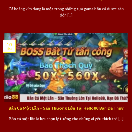
Cá hoàng kim đang là một trong những tựa game bắn cá được săn
đón [...]
10
Th6
Bắn Cá Một Lần – Săn Thưởng Lớn Tại Hello88 Bạn Đã Thử?
Bắn cá một lần là lựa chọn lý tưởng cho những ai yêu thích trò [...]