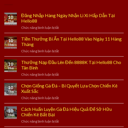
Đăng Nhập Hàng Ngày Nhận Lì Xì Hấp Dẫn Tại
10
Hello88
Th6
ở
Chức năng bình luận bị tắt
Đăng
Nhập
Tiền Thưởng Bí Ẩn Tại Hello88 Vào Ngày 11 Hàng
10
Hàng
Tháng
Th6
Ngày
ở
Chức năng bình luận bị tắt
Nhận
Tiền
Lì
Thưởng
Thưởng Nạp Đầu Lên Đến 8888K Tại Hello88 Cho
Xì
10
Bí
Hấp
Tân Binh
Th6
Ẩn
Dẫn
ở
Chức năng bình luận bị tắt
Tại
Tại
Thưởng
Hello88
Hello88
Nạp
Chọn Giống Gà Đá – Bí Quyết Lựa Chọn Chiến Kê
Vào
10
Đầu
Ngày
Xuất Sắc
Th6
Lên
11
ở
Chức năng bình luận bị tắt
Đến
Hàng
Chọn
8888K
Tháng
Giống
Cách Huấn Luyện Gà Đá Hiệu Quả Để Sở Hữu
Tại
10
Gà
Hello88
Chiến Kê Bất Bại
Th6
Đá
Cho
ở
Chức năng bình luận bị tắt
–
Tân
Cách
Bí
Binh