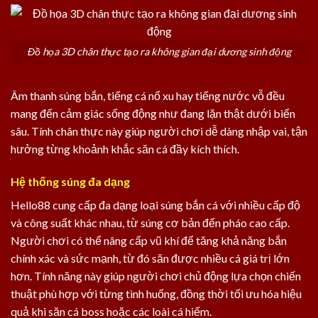
Đồ họa 3D chân thực tạo ra không gian đại dương sinh động
Âm thanh súng bắn, tiếng cá nổ xu hay tiếng nước vỗ đều
mang đến cảm giác sống động như đang lặn thật dưới biển
sâu. Tính chân thực này giúp người chơi dễ dàng nhập vai, tận
hưởng từng khoảnh khắc săn cá đầy kích thích.
Hệ thống súng đa dạng
Hello88 cung cấp đa dạng loại súng bắn cá với nhiều cấp độ
và công suất khác nhau, từ súng cơ bản đến pháo cao cấp.
Người chơi có thể nâng cấp vũ khí để tăng khả năng bắn
chính xác và sức mạnh, từ đó săn được nhiều cá giá trị lớn
hơn. Tính năng này giúp người chơi chủ động lựa chọn chiến
thuật phù hợp với từng tình huống, đồng thời tối ưu hóa hiệu
quả khi săn cá boss hoặc các loài cá hiếm.