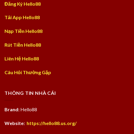
Đăng Ký Hello88
Tải App Hello88
Nạp Tiền Hello88
Rút Tiền Hello88
Liên Hệ Hello88
Câu Hỏi Thường Gặp
THÔNG TIN NHÀ CÁI
Brand:
Hello88
Website:
https://hello88.us.org/