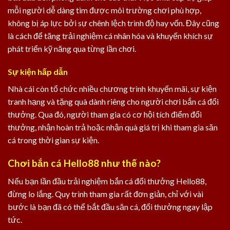
mỗi người dễ dàng tìm được môi trường chơi phù hợp,
không bị áp lực bởi sự chênh lệch trình độ hay vốn. Đây cũng
là cách để tăng trải nghiệm cá nhân hóa và khuyến khích sự
phát triển kỹ năng qua từng lần chơi.
Sự kiện hấp dẫn
Nhà cái còn tổ chức nhiều chương trình khuyến mãi, sự kiện
tranh hạng và tặng quà dành riêng cho người chơi bắn cá đổi
thưởng. Qua đó, người tham gia có cơ hội tích điểm đổi
thưởng, nhận hoàn trả hoặc nhận quà giá trị khi tham gia săn
cá trong thời gian sự kiện.
Chơi bắn cá Hello88 như thế nào?
Nếu bạn lần đầu trải nghiệm bắn cá đổi thưởng Hello88,
đừng lo lắng. Quy trình tham gia rất đơn giản, chỉ với vài
bước là bạn đã có thể bắt đầu săn cá, đổi thưởng ngay lập
tức.